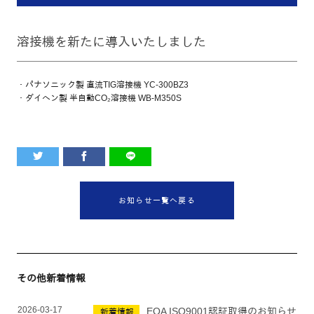
溶接機を新たに導入いたしました
・パナソニック製 直流
TIG
溶接機
YC‑300BZ3
・ダイヘン製 半自動
CO₂
溶接機
WB‑M350S
お知らせ一覧へ戻る
その他新着情報
2026-03-17
EQA ISO9001認証取得のお知らせ
新着情報