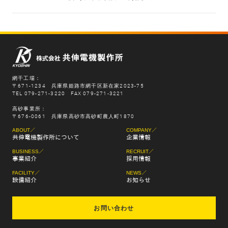
網干工場：
〒671-1234 兵庫県姫路市網干区新在家2023-75
TEL 079-271-3220 FAX 079-271-3221
高砂事業所：
〒676-0061 兵庫県高砂市高砂町農人町1870
ABOUT／
COMPANY／
共伸電機製作所について
企業情報
BUSINESS／
RECRUIT／
事業紹介
採用情報
FACILITY／
NEWS／
設備紹介
お知らせ
お問い合わせ