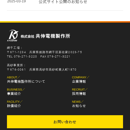
2025-03-19
公式サイト公開のお知らせ
網干工場：
〒671-1234 兵庫県姫路市網干区新在家2023-75
TEL 079-271-3220 FAX 079-271-3221
高砂事業所：
〒676-0061 兵庫県高砂市高砂町農人町1870
ABOUT／
COMPANY／
共伸電機製作所について
企業情報
BUSINESS／
RECRUIT／
事業紹介
採用情報
FACILITY／
NEWS／
設備紹介
お知らせ
お問い合わせ